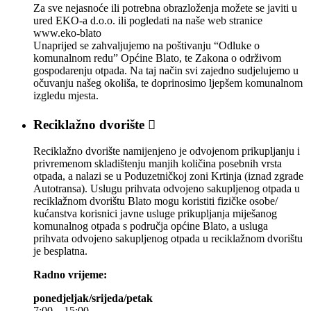
Za sve nejasnoće ili potrebna obrazloženja možete se javiti u
ured EKO-a d.o.o. ili pogledati na naše web stranice
www.eko-blato
Unaprijed se zahvaljujemo na poštivanju “Odluke o
komunalnom redu” Općine Blato, te Zakona o održivom
gospodarenju otpada. Na taj način svi zajedno sudjelujemo u
očuvanju našeg okoliša, te doprinosimo ljepšem komunalnom
izgledu mjesta.
Reciklažno dvorište

Reciklažno dvorište namijenjeno je odvojenom prikupljanju i
privremenom skladištenju manjih količina posebnih vrsta
otpada, a nalazi se u Poduzetničkoj zoni Krtinja (iznad zgrade
Autotransa). Uslugu prihvata odvojeno sakupljenog otpada u
reciklažnom dvorištu Blato mogu koristiti fizičke osobe/
kućanstva korisnici javne usluge prikupljanja miješanog
komunalnog otpada s područja općine Blato, a usluga
prihvata odvojeno sakupljenog otpada u reciklažnom dvorištu
je besplatna.
Radno vrijeme:
ponedjeljak/srijeda/petak
7:00 – 15:00