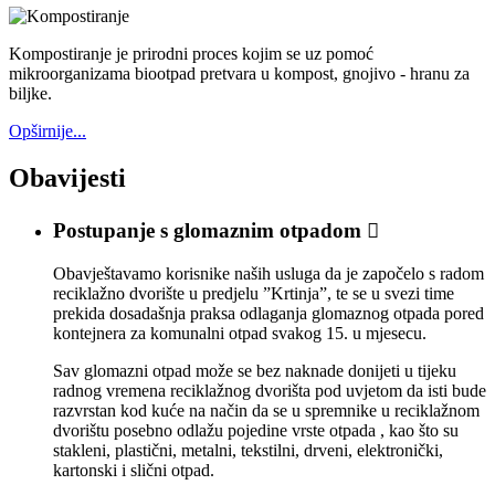
Kompostiranje je prirodni proces kojim se uz pomoć
mikroorganizama biootpad pretvara u kompost, gnojivo - hranu za
biljke.
Opširnije...
Obavijesti
Postupanje s glomaznim otpadom

Obavještavamo korisnike naših usluga da je započelo s radom
reciklažno dvorište u predjelu ”Krtinja”, te se u svezi time
prekida dosadašnja praksa odlaganja glomaznog otpada pored
kontejnera za komunalni otpad svakog 15. u mjesecu.
Sav glomazni otpad može se bez naknade donijeti u tijeku
radnog vremena reciklažnog dvorišta pod uvjetom da isti bude
razvrstan kod kuće na način da se u spremnike u reciklažnom
dvorištu posebno odlažu pojedine vrste otpada , kao što su
stakleni, plastični, metalni, tekstilni, drveni, elektronički,
kartonski i slični otpad.