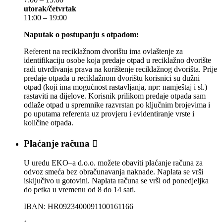
utorak/četvrtak
11:00 – 19:00
Naputak o postupanju s otpadom:
Referent na reciklažnom dvorištu ima ovlaštenje za
identifikaciju osobe koja predaje otpad u reciklažno dvorište
radi utvrđivanja prava na korištenje reciklažnog dvorišta. Prije
predaje otpada u reciklažnom dvorištu korisnici su dužni
otpad (koji ima mogućnost rastavljanja, npr: namještaj i sl.)
rastaviti na dijelove. Korisnik prilikom predaje otpada sam
odlaže otpad u spremnike razvrstan po ključnim brojevima i
po uputama referenta uz provjeru i evidentiranje vrste i
količine otpada.
Plaćanje računa

U uredu EKO–a d.o.o. možete obaviti plaćanje računa za
odvoz smeća bez obračunavanja naknade. Naplata se vrši
isključivo u gotovini. Naplata računa se vrši od ponedjeljka
do petka u vremenu od 8 do 14 sati.
IBAN: HR0923400091100161166