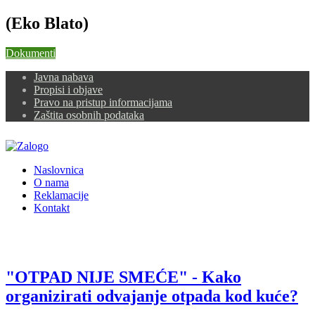
(Eko Blato)
Dokumenti
Javna nabava
Propisi i objave
Pravo na pristup informacijama
Zaštita osobnih podataka
Naslovnica
O nama
Reklamacije
Kontakt
"OTPAD NIJE SMEĆE" - Kako
organizirati odvajanje otpada kod kuće?