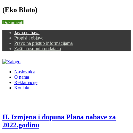
(Eko Blato)
Dokumenti
Javna nabava
Propisi i objave
Pravo na pristup informacijama
Zaštita osobnih podataka
Naslovnica
O nama
Reklamacije
Kontakt
II. Izmjena i dopuna Plana nabave za
2022.godinu