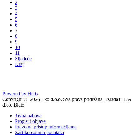
2
3
4
5
6
7
8
9
10
11
Sljedeće
Kraj
Powered by Helix
Copyright © 2026 Eko d.o.o. Sva prava pridržana | IzradaTI DA
d.o.o Blato
Javna nabava
Propisi i objave
Pravo na pristup informacijama
Zaštita osobnih podataka