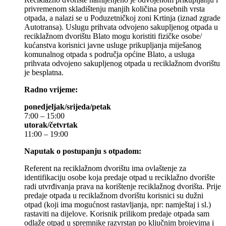
privremenom skladištenju manjih količina posebnih vrsta
otpada, a nalazi se u Poduzetničkoj zoni Krtinja (iznad zgrade
Autotransa). Uslugu prihvata odvojeno sakupljenog otpada u
reciklažnom dvorištu Blato mogu koristiti fizičke osobe/
kućanstva korisnici javne usluge prikupljanja miješanog
komunalnog otpada s područja općine Blato, a usluga
prihvata odvojeno sakupljenog otpada u reciklažnom dvorištu
je besplatna.
Radno vrijeme:
ponedjeljak/srijeda/petak
7:00 – 15:00
utorak/četvrtak
11:00 – 19:00
Naputak o postupanju s otpadom:
Referent na reciklažnom dvorištu ima ovlaštenje za
identifikaciju osobe koja predaje otpad u reciklažno dvorište
radi utvrđivanja prava na korištenje reciklažnog dvorišta. Prije
predaje otpada u reciklažnom dvorištu korisnici su dužni
otpad (koji ima mogućnost rastavljanja, npr: namještaj i sl.)
rastaviti na dijelove. Korisnik prilikom predaje otpada sam
odlaže otpad u spremnike razvrstan po ključnim brojevima i