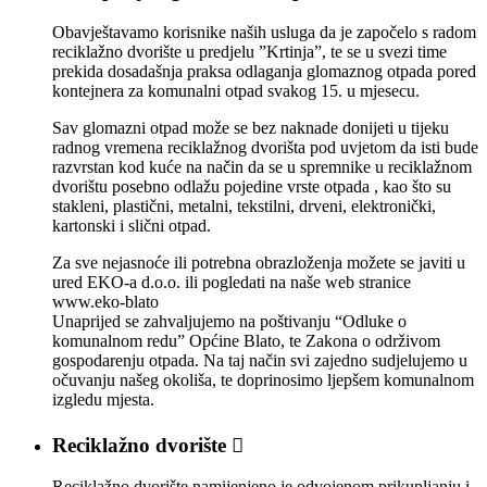
Obavještavamo korisnike naših usluga da je započelo s radom
reciklažno dvorište u predjelu ”Krtinja”, te se u svezi time
prekida dosadašnja praksa odlaganja glomaznog otpada pored
kontejnera za komunalni otpad svakog 15. u mjesecu.
Sav glomazni otpad može se bez naknade donijeti u tijeku
radnog vremena reciklažnog dvorišta pod uvjetom da isti bude
razvrstan kod kuće na način da se u spremnike u reciklažnom
dvorištu posebno odlažu pojedine vrste otpada , kao što su
stakleni, plastični, metalni, tekstilni, drveni, elektronički,
kartonski i slični otpad.
Za sve nejasnoće ili potrebna obrazloženja možete se javiti u
ured EKO-a d.o.o. ili pogledati na naše web stranice
www.eko-blato
Unaprijed se zahvaljujemo na poštivanju “Odluke o
komunalnom redu” Općine Blato, te Zakona o održivom
gospodarenju otpada. Na taj način svi zajedno sudjelujemo u
očuvanju našeg okoliša, te doprinosimo ljepšem komunalnom
izgledu mjesta.
Reciklažno dvorište

Reciklažno dvorište namijenjeno je odvojenom prikupljanju i