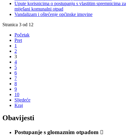
Upute korisnicima o postupanju s vlastitim spremnicima za
miješani komunalni otpad
Vandalizam i oštećenje općinske imovine
Stranica 3 od 12
Početak
Pret
1
2
3
4
5
6
7
8
9
10
Sljedeće
Kraj
Obavijesti
Postupanje s glomaznim otpadom
