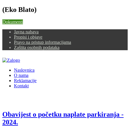
(Eko Blato)
Dokumenti
Javna nabava
Propisi i objave
Pravo na pristup informacijama
Zaštita osobnih podataka
Naslovnica
O nama
Reklamacije
Kontakt
Obavijest o početku naplate parkiranja -
2024.