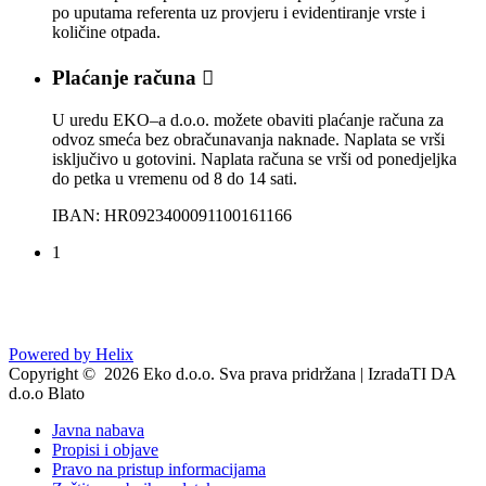
po uputama referenta uz provjeru i evidentiranje vrste i
količine otpada.
Plaćanje računa

U uredu EKO–a d.o.o. možete obaviti plaćanje računa za
odvoz smeća bez obračunavanja naknade. Naplata se vrši
isključivo u gotovini. Naplata računa se vrši od ponedjeljka
do petka u vremenu od 8 do 14 sati.
IBAN: HR0923400091100161166
1
Powered by Helix
Copyright © 2026 Eko d.o.o. Sva prava pridržana | IzradaTI DA
d.o.o Blato
Javna nabava
Propisi i objave
Pravo na pristup informacijama