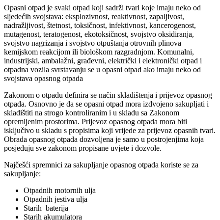
Opasni otpad je svaki otpad koji sadrži tvari koje imaju neko od
sljedećih svojstava: eksplozivnost, reaktivnost, zapaljivost,
nadražljivost, štetnost, toksičnost, infektivnost, kancerogenost,
mutagenost, teratogenost, ekotoksičnost, svojstvo oksidiranja,
svojstvo nagrizanja i svojstvo otpuštanja otrovnih plinova
kemijskom reakcijom ili biološkom razgradnjom. Komunalni,
industrijski, ambalažni, građevni, električki i elektronički otpad i
otpadna vozila svrstavanju se u opasni otpad ako imaju neko od
svojstava opasnog otpada
Zakonom o otpadu definira se način skladištenja i prijevoz opasnog
otpada. Osnovno je da se opasni otpad mora izdvojeno sakupljati i
skladištiti na strogo kontroliranim i u skladu sa Zakonom
opremljenim prostorima. Prijevoz opasnog otpada mora biti
isključivo u skladu s propisima koji vrijede za prijevoz opasnih tvari.
Obrada opasnog otpada dozvoljena je samo u postrojenjima koja
posjeduju sve zakonom propisane uvjete i dozvole.
Najčešći spremnici za sakupljanje opasnog otpada koriste se za
sakupljanje:
Otpadnih motornih ulja
Otpadnih jestiva ulja
Starih baterija
Starih akumulatora