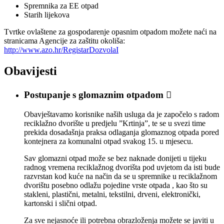
Spremnika za EE otpad
Starih lijekova
Tvrtke ovlaštene za gospodarenje opasnim otpadom možete naći na
stranicama Agencije za zaštitu okoliša:
http://www.azo.hr/RegistarDozvolaI
Obavijesti
Postupanje s glomaznim otpadom

Obavještavamo korisnike naših usluga da je započelo s radom
reciklažno dvorište u predjelu ”Krtinja”, te se u svezi time
prekida dosadašnja praksa odlaganja glomaznog otpada pored
kontejnera za komunalni otpad svakog 15. u mjesecu.
Sav glomazni otpad može se bez naknade donijeti u tijeku
radnog vremena reciklažnog dvorišta pod uvjetom da isti bude
razvrstan kod kuće na način da se u spremnike u reciklažnom
dvorištu posebno odlažu pojedine vrste otpada , kao što su
stakleni, plastični, metalni, tekstilni, drveni, elektronički,
kartonski i slični otpad.
Za sve nejasnoće ili potrebna obrazloženja možete se javiti u