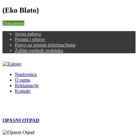
(Eko Blato)
Dokumenti
Javna nabava
Propisi i objave
Pravo na pristup informacijama
Zaštita osobnih podataka
Naslovnica
O nama
Reklamacije
Kontakt
OPASNI OTPAD