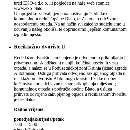
ured EKO-a d.o.o. ili pogledati na naše web stranice
www.eko-blato
Unaprijed se zahvaljujemo na poštivanju “Odluke o
komunalnom redu” Općine Blato, te Zakona o održivom
gospodarenju otpada. Na taj način svi zajedno sudjelujemo u
očuvanju našeg okoliša, te doprinosimo ljepšem komunalnom
izgledu mjesta.
Reciklažno dvorište

Reciklažno dvorište namijenjeno je odvojenom prikupljanju i
privremenom skladištenju manjih količina posebnih vrsta
otpada, a nalazi se u Poduzetničkoj zoni Krtinja (iznad zgrade
Autotransa). Uslugu prihvata odvojeno sakupljenog otpada u
reciklažnom dvorištu Blato mogu koristiti fizičke osobe/
kućanstva korisnici javne usluge prikupljanja miješanog
komunalnog otpada s područja općine Blato, a usluga
prihvata odvojeno sakupljenog otpada u reciklažnom dvorištu
je besplatna.
Radno vrijeme:
ponedjeljak/srijeda/petak
7:00 – 15:00
utorak/četvrtak