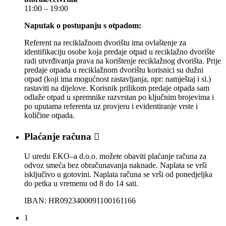
11:00 – 19:00
Naputak o postupanju s otpadom:
Referent na reciklažnom dvorištu ima ovlaštenje za
identifikaciju osobe koja predaje otpad u reciklažno dvorište
radi utvrđivanja prava na korištenje reciklažnog dvorišta. Prije
predaje otpada u reciklažnom dvorištu korisnici su dužni
otpad (koji ima mogućnost rastavljanja, npr: namještaj i sl.)
rastaviti na dijelove. Korisnik prilikom predaje otpada sam
odlaže otpad u spremnike razvrstan po ključnim brojevima i
po uputama referenta uz provjeru i evidentiranje vrste i
količine otpada.
Plaćanje računa

U uredu EKO–a d.o.o. možete obaviti plaćanje računa za
odvoz smeća bez obračunavanja naknade. Naplata se vrši
isključivo u gotovini. Naplata računa se vrši od ponedjeljka
do petka u vremenu od 8 do 14 sati.
IBAN: HR0923400091100161166
1