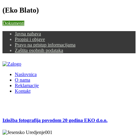
(Eko Blato)
Dokumenti
Javna nabava
Propisi i objave
Pravo na pristup informacijama
Zaštita osobnih podataka
Naslovnica
O nama
Reklamacije
Kontakt
Izložba fotografija povodom 20 godina EKO d.o.o.