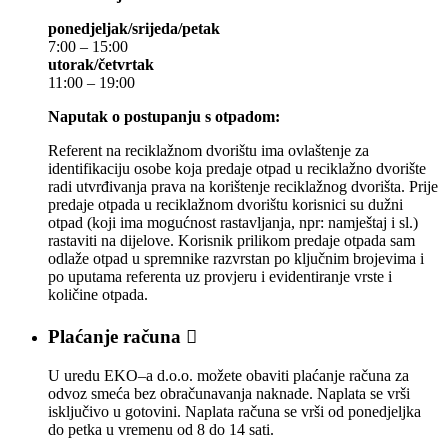
ponedjeljak/srijeda/petak
7:00 – 15:00
utorak/četvrtak
11:00 – 19:00
Naputak o postupanju s otpadom:
Referent na reciklažnom dvorištu ima ovlaštenje za
identifikaciju osobe koja predaje otpad u reciklažno dvorište
radi utvrđivanja prava na korištenje reciklažnog dvorišta. Prije
predaje otpada u reciklažnom dvorištu korisnici su dužni
otpad (koji ima mogućnost rastavljanja, npr: namještaj i sl.)
rastaviti na dijelove. Korisnik prilikom predaje otpada sam
odlaže otpad u spremnike razvrstan po ključnim brojevima i
po uputama referenta uz provjeru i evidentiranje vrste i
količine otpada.
Plaćanje računa

U uredu EKO–a d.o.o. možete obaviti plaćanje računa za
odvoz smeća bez obračunavanja naknade. Naplata se vrši
isključivo u gotovini. Naplata računa se vrši od ponedjeljka
do petka u vremenu od 8 do 14 sati.