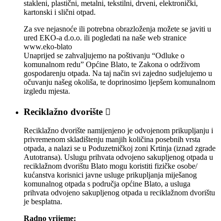
stakleni, plastični, metalni, tekstilni, drveni, elektronički,
kartonski i slični otpad.
Za sve nejasnoće ili potrebna obrazloženja možete se javiti u
ured EKO-a d.o.o. ili pogledati na naše web stranice
www.eko-blato
Unaprijed se zahvaljujemo na poštivanju “Odluke o
komunalnom redu” Općine Blato, te Zakona o održivom
gospodarenju otpada. Na taj način svi zajedno sudjelujemo u
očuvanju našeg okoliša, te doprinosimo ljepšem komunalnom
izgledu mjesta.
Reciklažno dvorište

Reciklažno dvorište namijenjeno je odvojenom prikupljanju i
privremenom skladištenju manjih količina posebnih vrsta
otpada, a nalazi se u Poduzetničkoj zoni Krtinja (iznad zgrade
Autotransa). Uslugu prihvata odvojeno sakupljenog otpada u
reciklažnom dvorištu Blato mogu koristiti fizičke osobe/
kućanstva korisnici javne usluge prikupljanja miješanog
komunalnog otpada s područja općine Blato, a usluga
prihvata odvojeno sakupljenog otpada u reciklažnom dvorištu
je besplatna.
Radno vrijeme: