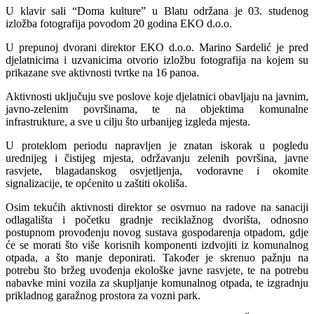
U klavir sali “Doma kulture” u Blatu održana je 03. studenog
izložba fotografija povodom 20 godina EKO d.o.o.
U prepunoj dvorani direktor EKO d.o.o. Marino Sardelić je pred
djelatnicima i uzvanicima otvorio izložbu fotografija na kojem su
prikazane sve aktivnosti tvrtke na 16 panoa.
Aktivnosti uključuju sve poslove koje djelatnici obavljaju na javnim,
javno-zelenim površinama, te na objektima komunalne
infrastrukture, a sve u cilju što urbanijeg izgleda mjesta.
U proteklom periodu napravljen je znatan iskorak u pogledu
urednijeg i čistijeg mjesta, održavanju zelenih površina, javne
rasvjete, blagadanskog osvjetljenja, vodoravne i okomite
signalizacije, te općenito u zaštiti okoliša.
Osim tekućih aktivnosti direktor se osvrnuo na radove na sanaciji
odlagališta i početku gradnje reciklažnog dvorišta, odnosno
postupnom provođenju novog sustava gospodarenja otpadom, gdje
će se morati što više korisnih komponenti izdvojiti iz komunalnog
otpada, a što manje deponirati. Također je skrenuo pažnju na
potrebu što bržeg uvođenja ekološke javne rasvjete, te na potrebu
nabavke mini vozila za skupljanje komunalnog otpada, te izgradnju
prikladnog garažnog prostora za vozni park.