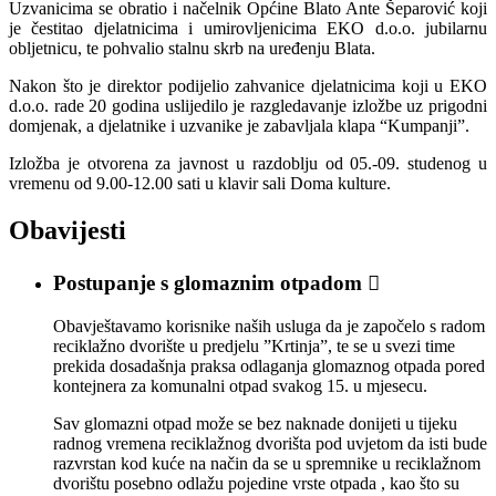
Uzvanicima se obratio i načelnik Općine Blato Ante Šeparović koji
je čestitao djelatnicima i umirovljenicima EKO d.o.o. jubilarnu
obljetnicu, te pohvalio stalnu skrb na uređenju Blata.
Nakon što je direktor podijelio zahvanice djelatnicima koji u EKO
d.o.o. rade 20 godina uslijedilo je razgledavanje izložbe uz prigodni
domjenak, a djelatnike i uzvanike je zabavljala klapa “Kumpanji”.
Izložba je otvorena za javnost u razdoblju od 05.-09. studenog u
vremenu od 9.00-12.00 sati u klavir sali Doma kulture.
Obavijesti
Postupanje s glomaznim otpadom

Obavještavamo korisnike naših usluga da je započelo s radom
reciklažno dvorište u predjelu ”Krtinja”, te se u svezi time
prekida dosadašnja praksa odlaganja glomaznog otpada pored
kontejnera za komunalni otpad svakog 15. u mjesecu.
Sav glomazni otpad može se bez naknade donijeti u tijeku
radnog vremena reciklažnog dvorišta pod uvjetom da isti bude
razvrstan kod kuće na način da se u spremnike u reciklažnom
dvorištu posebno odlažu pojedine vrste otpada , kao što su