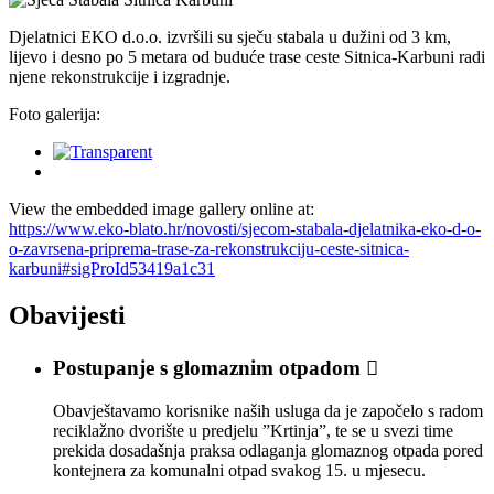
Djelatnici EKO d.o.o. izvršili su sječu stabala u dužini od 3 km,
lijevo i desno po 5 metara od buduće trase ceste Sitnica-Karbuni radi
njene rekonstrukcije i izgradnje.
Foto galerija:
View the embedded image gallery online at:
https://www.eko-blato.hr/novosti/sjecom-stabala-djelatnika-eko-d-o-
o-zavrsena-priprema-trase-za-rekonstrukciju-ceste-sitnica-
karbuni#sigProId53419a1c31
Obavijesti
Postupanje s glomaznim otpadom

Obavještavamo korisnike naših usluga da je započelo s radom
reciklažno dvorište u predjelu ”Krtinja”, te se u svezi time
prekida dosadašnja praksa odlaganja glomaznog otpada pored
kontejnera za komunalni otpad svakog 15. u mjesecu.