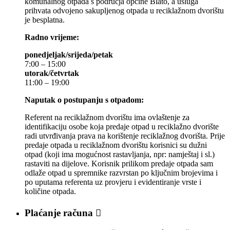
komunalnog otpada s područja općine Blato, a usluga
prihvata odvojeno sakupljenog otpada u reciklažnom dvorištu
je besplatna.
Radno vrijeme:
ponedjeljak/srijeda/petak
7:00 – 15:00
utorak/četvrtak
11:00 – 19:00
Naputak o postupanju s otpadom:
Referent na reciklažnom dvorištu ima ovlaštenje za
identifikaciju osobe koja predaje otpad u reciklažno dvorište
radi utvrđivanja prava na korištenje reciklažnog dvorišta. Prije
predaje otpada u reciklažnom dvorištu korisnici su dužni
otpad (koji ima mogućnost rastavljanja, npr: namještaj i sl.)
rastaviti na dijelove. Korisnik prilikom predaje otpada sam
odlaže otpad u spremnike razvrstan po ključnim brojevima i
po uputama referenta uz provjeru i evidentiranje vrste i
količine otpada.
Plaćanje računa
