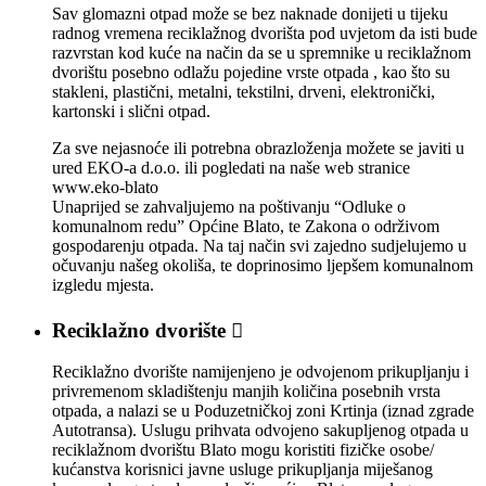
Sav glomazni otpad može se bez naknade donijeti u tijeku
radnog vremena reciklažnog dvorišta pod uvjetom da isti bude
razvrstan kod kuće na način da se u spremnike u reciklažnom
dvorištu posebno odlažu pojedine vrste otpada , kao što su
stakleni, plastični, metalni, tekstilni, drveni, elektronički,
kartonski i slični otpad.
Za sve nejasnoće ili potrebna obrazloženja možete se javiti u
ured EKO-a d.o.o. ili pogledati na naše web stranice
www.eko-blato
Unaprijed se zahvaljujemo na poštivanju “Odluke o
komunalnom redu” Općine Blato, te Zakona o održivom
gospodarenju otpada. Na taj način svi zajedno sudjelujemo u
očuvanju našeg okoliša, te doprinosimo ljepšem komunalnom
izgledu mjesta.
Reciklažno dvorište

Reciklažno dvorište namijenjeno je odvojenom prikupljanju i
privremenom skladištenju manjih količina posebnih vrsta
otpada, a nalazi se u Poduzetničkoj zoni Krtinja (iznad zgrade
Autotransa). Uslugu prihvata odvojeno sakupljenog otpada u
reciklažnom dvorištu Blato mogu koristiti fizičke osobe/
kućanstva korisnici javne usluge prikupljanja miješanog