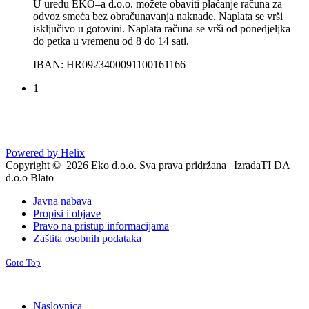
U uredu EKO–a d.o.o. možete obaviti plaćanje računa za
odvoz smeća bez obračunavanja naknade. Naplata se vrši
isključivo u gotovini. Naplata računa se vrši od ponedjeljka
do petka u vremenu od 8 do 14 sati.
IBAN: HR0923400091100161166
1
Powered by Helix
Copyright © 2026 Eko d.o.o. Sva prava pridržana | IzradaTI DA
d.o.o Blato
Javna nabava
Propisi i objave
Pravo na pristup informacijama
Zaštita osobnih podataka
Goto Top
Naslovnica