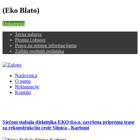
(Eko Blato)
Dokumenti
Javna nabava
Propisi i objave
Pravo na pristup informacijama
Zaštita osobnih podataka
Naslovnica
O nama
Reklamacije
Kontakt
Sječom stabala djelatnika EKO d.o.o. završena priprema trase
za rekonstrukciju ceste Sitnica - Karbuni