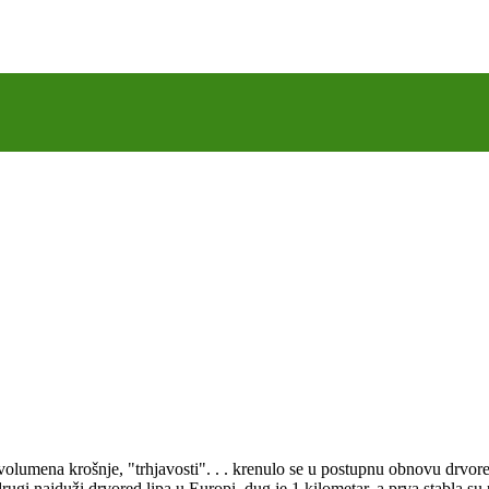
i volumena krošnje, "trhjavosti". . . krenulo se u postupnu obnovu drvo
 drugi najduži drvored lipa u Europi, dug je 1 kilometar, a prva stabla su