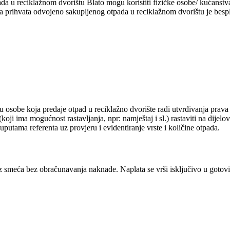
a u reciklažnom dvorištu Blato mogu koristiti fizičke osobe/ kućanstva
 prihvata odvojeno sakupljenog otpada u reciklažnom dvorištu je bespl
u osobe koja predaje otpad u reciklažno dvorište radi utvrđivanja prava 
koji ima mogućnost rastavljanja, npr: namještaj i sl.) rastaviti na dijel
putama referenta uz provjeru i evidentiranje vrste i količine otpada.
smeća bez obračunavanja naknade. Naplata se vrši isključivo u gotovin