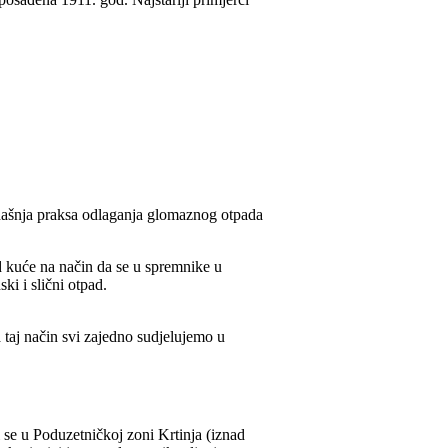
adašnja praksa odlaganja glomaznog otpada
d kuće na način da se u spremnike u
ki i slični otpad.
aj način svi zajedno sudjelujemo u
 se u Poduzetničkoj zoni Krtinja (iznad