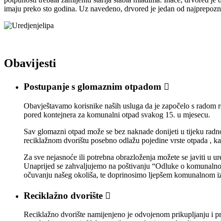
imaju preko sto godina. Uz navedeno, drvored je jedan od najprepozna
Obavijesti
Postupanje s glomaznim otpadom

Obavještavamo korisnike naših usluga da je započelo s radom re
pored kontejnera za komunalni otpad svakog 15. u mjesecu.
Sav glomazni otpad može se bez naknade donijeti u tijeku radn
reciklažnom dvorištu posebno odlažu pojedine vrste otpada , kao št
Za sve nejasnoće ili potrebna obrazloženja možete se javiti u 
Unaprijed se zahvaljujemo na poštivanju “Odluke o komunalnom
očuvanju našeg okoliša, te doprinosimo ljepšem komunalnom iz
Reciklažno dvorište

Reciklažno dvorište namijenjeno je odvojenom prikupljanju i pr