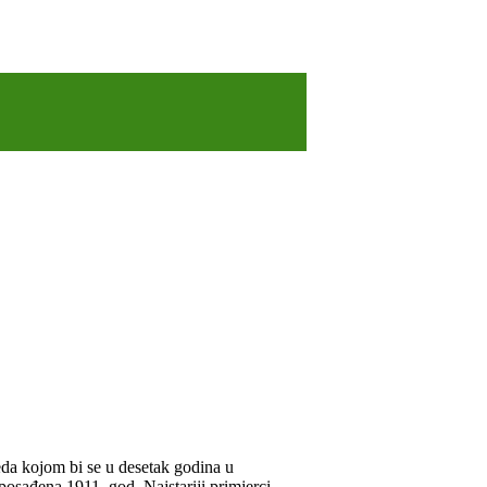
reda kojom bi se u desetak godina u
 posađena 1911. god. Najstariji primjerci