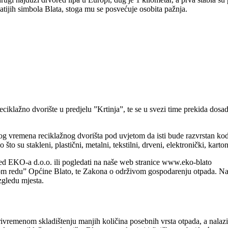
tijih simbola Blata, stoga mu se posvećuje osobita pažnja.
ciklažno dvorište u predjelu ”Krtinja”, te se u svezi time prekida dos
og vremena reciklažnog dvorišta pod uvjetom da isti bude razvrstan ko
o su stakleni, plastični, metalni, tekstilni, drveni, elektronički, kartons
ured EKO-a d.o.o. ili pogledati na naše web stranice www.eko-blato
 redu” Općine Blato, te Zakona o održivom gospodarenju otpada. Na t
gledu mjesta.
ivremenom skladištenju manjih količina posebnih vrsta otpada, a nalazi