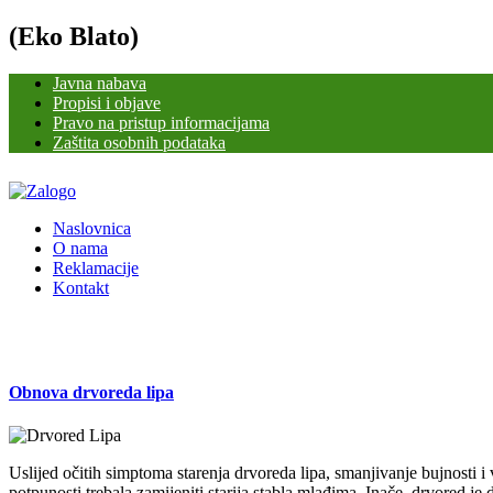
(Eko Blato)
Javna nabava
Propisi i objave
Pravo na pristup informacijama
Zaštita osobnih podataka
Naslovnica
O nama
Reklamacije
Kontakt
Obnova drvoreda lipa
Uslijed očitih simptoma starenja drvoreda lipa, smanjivanje bujnosti 
potpunosti trebala zamijeniti starija stabla mlađima. Inače, drvored je