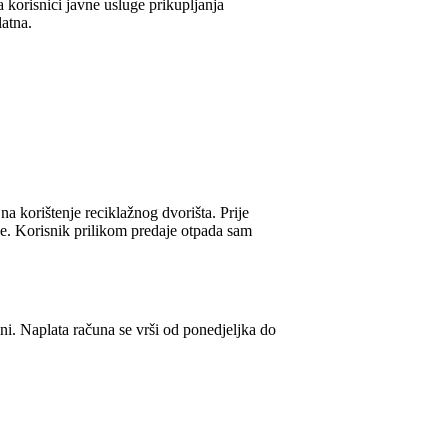
 korisnici javne usluge prikupljanja
atna.
na korištenje reciklažnog dvorišta. Prije
ove. Korisnik prilikom predaje otpada sam
i. Naplata računa se vrši od ponedjeljka do