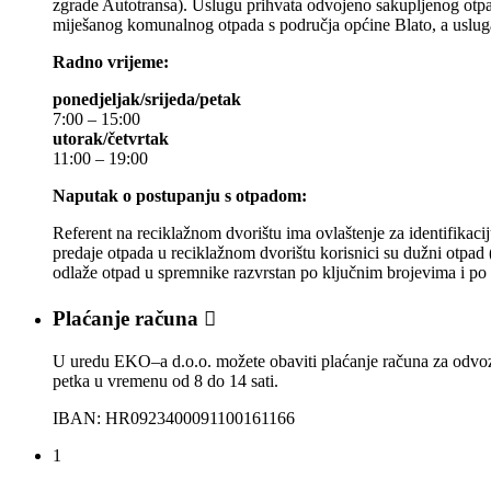
zgrade Autotransa). Uslugu prihvata odvojeno sakupljenog otpad
miješanog komunalnog otpada s područja općine Blato, a usluga
Radno vrijeme:
ponedjeljak/srijeda/petak
7:00 – 15:00
utorak/četvrtak
11:00 – 19:00
Naputak o postupanju s otpadom:
Referent na reciklažnom dvorištu ima ovlaštenje za identifikacij
predaje otpada u reciklažnom dvorištu korisnici su dužni otpad (
odlaže otpad u spremnike razvrstan po ključnim brojevima i po u
Plaćanje računa

U uredu EKO–a d.o.o. možete obaviti plaćanje računa za odvoz 
petka u vremenu od 8 do 14 sati.
IBAN: HR0923400091100161166
1