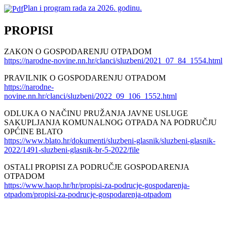
Plan i program rada za 2026. godinu.
PROPISI
ZAKON O GOSPODARENJU OTPADOM
https://narodne-novine.nn.hr/clanci/sluzbeni/2021_07_84_1554.html
PRAVILNIK O GOSPODARENJU OTPADOM
https://narodne-
novine.nn.hr/clanci/sluzbeni/2022_09_106_1552.html
ODLUKA O NAČINU PRUŽANJA JAVNE USLUGE
SAKUPLJANJA KOMUNALNOG OTPADA NA PODRUČJU
OPĆINE BLATO
https://www.blato.hr/dokumenti/sluzbeni-glasnik/sluzbeni-glasnik-
2022/1491-sluzbeni-glasnik-br-5-2022/file
OSTALI PROPISI ZA PODRUČJE GOSPODARENJA
OTPADOM
https://www.haop.hr/hr/propisi-za-podrucje-gospodarenja-
otpadom/propisi-za-podrucje-gospodarenja-otpadom