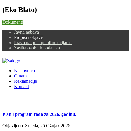
(Eko Blato)
Dokumenti
Javna nabava
Propisi i objave
Pravo na pristup informacijama
Zaštita osobnih podataka
Naslovnica
O nama
Reklamacije
Kontakt
Plan i program rada za 2026. godinu.
Objavljeno: Srijeda, 25 Ožujak 2026